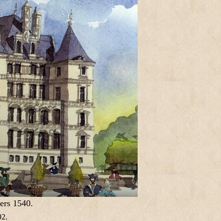
vers 1540.
92.