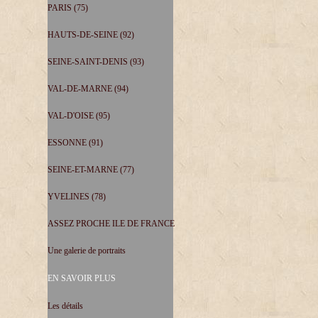
PARIS (75)
HAUTS-DE-SEINE (92)
SEINE-SAINT-DENIS (93)
VAL-DE-MARNE (94)
VAL-D'OISE (95)
ESSONNE (91)
SEINE-ET-MARNE (77)
YVELINES (78)
ASSEZ PROCHE ILE DE FRANCE
Une galerie de portraits
EN SAVOIR PLUS
Les détails