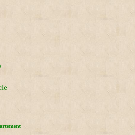
)
cle
artement