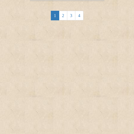
l’ancienne cristallerie face à la Seine, ou le pavillon de Breteuil du parc de Saint-
Cloud, actuel Bureau international de poids et mesures , ermitage sous la
Régence, aujourd’hui sur la Commune de Saint-Cloud.
1
2
3
4
Au XIXème siècle, Honoré de Balzac y réside dans une maison modeste mais
qu’il agrandit, habitée ensuite par l’un des hommes politiques les plus
importants de son temps, Léon Gambetta et qui y décéda ; il s’agit de la maison
des Jardies qui existe toujours et à présent musée historique.
Un des faits caractéristique du XIXème siècle à Sèvres est la desserte locale par
les premières voies ferrées reliant Paris à Versailles entre 1839 et 1842. Autour
des gares rive droite et rive gauche, l’urbanisation se développe dès lors de
façon importante sur les coteaux, à la place de vignes ou terres agricoles.
Bon nombre des aquarelles dessinées montrent à voir des villas et pavillons
construits à partir des années 1880 jusqu’aux années 1930.
Tout le catalogue architectural possible que les architectes peuvent alors trouver
est mis en valeur dans la réalisation de ces maisons et pour des propriétaires
plus ou moins fortunés. Il s’agit d’un mouvement significatif de conquête de la
proche banlieue verte de Paris dont d’autres communes proches concernées par
l’arrivée du chemin de fer subissent les mêmes effets.
Les références sont multiples, mais d’évidence l’époque accepte l’éclectisme.
Pour certaines constructions, les inspirations sont traditionnelles, issues des
grandes architectures nobles d’Ile-de-France développées depuis le XVIème
siècle ; les toits sont mansardés et couverts d’ardoises et animés de lucarnes
plus ou moins ouvragées et parfois de lanternons ou belvédères; sur les façades,
on préfère la pierre ou le plâtre avec un grand respect des canons classiques :
ouvertures organisées par travées et symétriques, façades plus ou moins