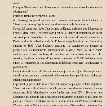
courte.
Pourquoi Sèvres alors que j’interviens sur de nombreuses autres Communes du
département ?
Plusieurs flashs me viennent à l’esprit.
Je n’envisageais pas de peindre ma commune d’adoption (non lointaine de
Sèvres), me disant qu’après tout j’aurai tout loisir de le faire plus tard.
J’avais été séduit par l’idée d’un de mes collègues, architecte des Bâtiments de
France (Marc Wattel), exerçant dans l’est de la France et aquarelliste de talent,
qui avait peint l’ensemble des monuments historiques de son département, le
Doubs et dont la collection avait fait l’objet d’une publication sous forme d’un
ouvrage en 1996 (c’est d’ailleurs ainsi que j’ai commencé par peindre en
premier lieu les monuments historiques de la ville). Mais j’ai eu à coeur,
contrairement à mon confrère, de travailler sur un horizon beaucoup plus
restreint, limité au périmètre d’une seule commune de 22.000 habitants, mais
ouvert à l’ensemble de ses dimensions esthétiques (paysages, architectures et
patrimoines).
L’explication du choix de Sèvres, alors que je n’ai à ce jour développé un tel
travail sur aucune autre commune du département, lieux parfois aussi riches, est
quelque peu énigmatique.
Cependant, je peux justifier ce choix par rapport à quelques critères objectifs :
Sèvres est une ville d’histoire dont le nom est mondialement connu, à cause
notamment de la Manufacture royale fondée par Louis XV ; Sèvres est une
Commune qui possède une géographie étonnamment originale et qui, peut-être
plus que d’autres, caractérise au mieux le nom donné en 1960 au département
92 « les Hauts de Seine » : « les Hauts » parce qu’à Sèvres deux coteaux se font