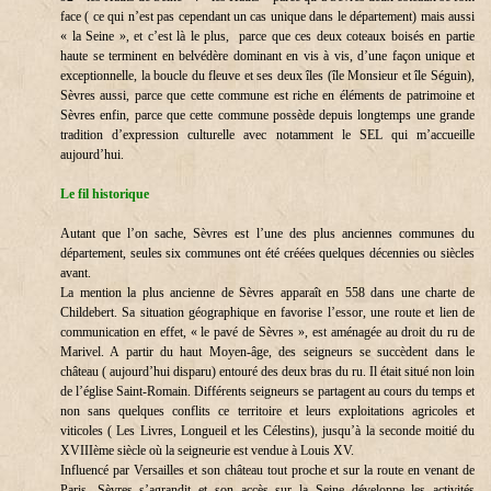
face ( ce qui n’est pas cependant un cas unique dans le département) mais aussi
« la Seine », et c’est là le plus, parce que ces deux coteaux boisés en partie
haute se terminent en belvédère dominant en vis à vis, d’une façon unique et
exceptionnelle, la boucle du fleuve et ses deux îles (île Monsieur et île Séguin),
Sèvres aussi, parce que cette commune est riche en éléments de patrimoine et
Sèvres enfin, parce que cette commune possède depuis longtemps une grande
tradition d’expression culturelle avec notamment le SEL qui m’accueille
aujourd’hui.
Le fil historique
Autant que l’on sache, Sèvres est l’une des plus anciennes communes du
département, seules six communes ont été créées quelques décennies ou siècles
avant.
La mention la plus ancienne de Sèvres apparaît en 558 dans une charte de
Childebert. Sa situation géographique en favorise l’essor, une route et lien de
communication en effet, « le pavé de Sèvres », est aménagée au droit du ru de
Marivel. A partir du haut Moyen-âge, des seigneurs se succèdent dans le
château ( aujourd’hui disparu) entouré des deux bras du ru. Il était situé non loin
de l’église Saint-Romain. Différents seigneurs se partagent au cours du temps et
non sans quelques conflits ce territoire et leurs exploitations agricoles et
viticoles ( Les Livres, Longueil et les Célestins), jusqu’à la seconde moitié du
XVIIIème siècle où la seigneurie est vendue à Louis XV.
Influencé par Versailles et son château tout proche et sur la route en venant de
Paris, Sèvres s’agrandit et son accès sur la Seine développe les activités