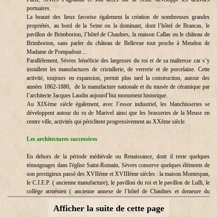
portuaires.
La beauté des lieux favorise également la création de nombreuses grandes
propriétés, au bord de la Seine ou la dominant, dont l’hôtel de Brancas, le
pavillon de Brimborion, l’hôtel de Chaulnes, la maison Callas ou le château de
Brimborion, sans parler du château de Bellevue tout proche à Meudon de
Madame de Pompadour…
Parallèlement, Sèvres bénéficie des largesses du roi et de sa maîtresse car s’y
installent les manufactures de cristallerie, de verrerie et de porcelaine. Cette
activité, toujours en expansion, permit plus tard la construction, autour des
années 1862-1880, de la manufacture nationale et du musée de céramique par
l’architecte Jacques Laudin aujourd’hui monument historique.
Au XIXème siècle également, avec l’essor industriel, les blanchisseries se
développent autour du ru de Marivel ainsi que les brasseries de la Meuse en
centre ville, activités qui périclitent progressivement au XXème siècle.
Les architectures successives
En dehors de la période médiévale ou Renaissance, dont il reste quelques
témoignages dans l'église Saint-Romain, Sèvres conserve quelques éléments de
son prestigieux passé des XVIIème et XVIIIème siècles : la maison Montespan,
le C.I.E.P. ( ancienne manufacture), le pavillon du roi et le pavillon de Lulli, le
collège arménien ( ancienne annexe de l’hôtel de Chaulnes et demeure du
géographe napoléonien Baclère d’Albe), la maison Cravant portant le nom d’un
Afficher la suite de cette page
maître verrier chercheur à la Manufacture et située rue de Ville d’Avray,